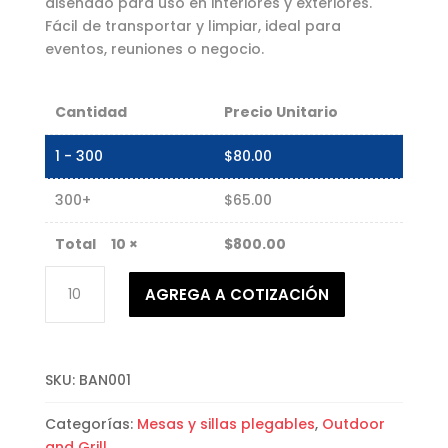
diseñado para uso en interiores y exteriores.
Fácil de transportar y limpiar, ideal para
eventos, reuniones o negocio.
Cantidad
Precio Unitario
1 - 300
$
80.00
300+
$
65.00
10
×
$
800.00
Banco
AGREGA A COTIZACIÓN
de
plástico
cantidad
SKU:
BAN001
Categorías:
Mesas y sillas plegables
,
Outdoor
and Grill