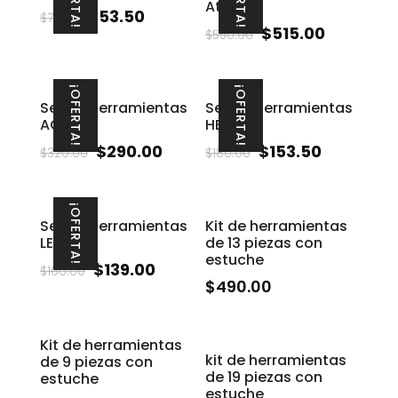
Atenea
$
53.50
$
70.00
$
515.00
$
550.00
¡OFERTA!
¡OFERTA!
Set de herramientas
Set de herramientas
AQUILES
HERA
$
290.00
$
153.50
$
320.00
$
180.00
¡OFERTA!
Set de herramientas
Kit de herramientas
LEGION
de 13 piezas con
estuche
$
139.00
$
160.00
$
490.00
Kit de herramientas
kit de herramientas
de 9 piezas con
de 19 piezas con
estuche
estuche