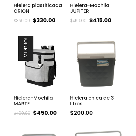
Hielera plastificada
Hielera-Mochila
ORION
JUPITER
$
330.00
$
415.00
$
350.00
$
450.00
¡OFERTA!
Hielera-Mochila
Hielera chica de 3
MARTE
litros
$
450.00
$
200.00
$
480.00