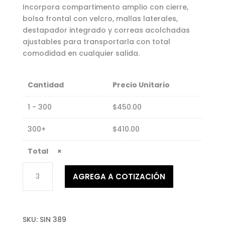
Incorpora compartimento amplio con cierre,
bolsa frontal con velcro, mallas laterales,
destapador integrado y correas acolchadas
ajustables para transportarla con total
comodidad en cualquier salida.
Cantidad
Precio Unitario
1 - 300
$
450.00
300+
$
410.00
×
Hielera-
AGREGA A COTIZACIÓN
Mochila
MARTE
cantidad
SKU:
SIN 389