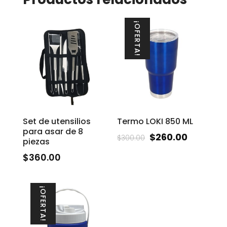
¡OFERTA!
Set de utensilios
Termo LOKI 850 ML
para asar de 8
$
260.00
$
300.00
piezas
$
360.00
¡OFERTA!