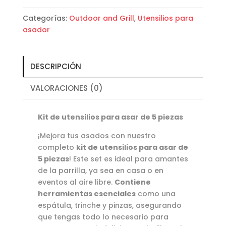
de
5
Categorías:
Outdoor and Grill
,
Utensilios para
piezas
asador
cantidad
DESCRIPCIÓN
VALORACIONES (0)
Kit de utensilios para asar de 5 piezas
¡Mejora tus asados con nuestro
completo
kit de utensilios para asar de
5 piezas
! Este set es ideal para amantes
de la parrilla, ya sea en casa o en
eventos al aire libre.
Contiene
herramientas esenciales
como una
espátula, trinche y pinzas, asegurando
que tengas todo lo necesario para