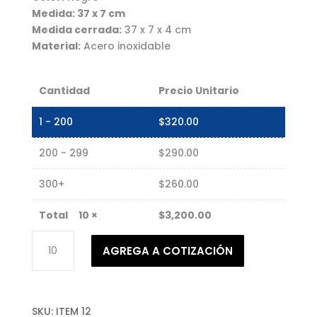
Medida: 37 x 7 cm
Medida cerrada:
37 x 7 x 4 cm
Material:
Acero inoxidable
Cantidad
Precio Unitario
1 - 200
$
320.00
200 - 299
$
290.00
300+
$
260.00
10
×
$
3,200.00
Kit
AGREGA A COTIZACIÓN
de
utensilios
para
asar
SKU:
ITEM 12