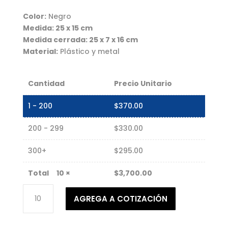
Color:
Negro
Medida: 25 x 15 cm
Medida cerrada: 25 x 7 x 16 cm
Material:
Plástico y metal
Cantidad
Precio Unitario
1 - 200
$
370.00
200 - 299
$
330.00
300+
$
295.00
10
×
$
3,700.00
Set
AGREGA A COTIZACIÓN
de
herramientas
de