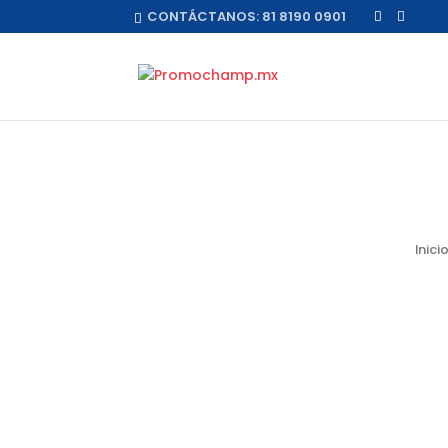
CONTÁCTANOS:
81 8190 0901
Inici