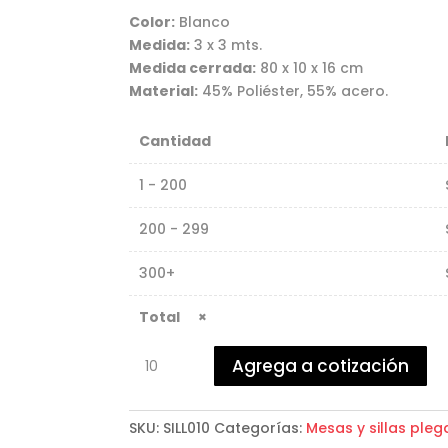
Color:
Blanco
Medida:
3 x 3 mts.
Medida cerrada:
80 x 10 x 16 cm
Material:
45% Poliéster, 55% acero.
Cantidad
1 - 200
200 - 299
300+
×
Silla
Agrega a cotización
Plegable
de
Acampar
SKU:
SILL010
Categorías:
Mesas y sillas pleg
cantidad