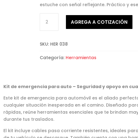
estuche con señal reflejante. Práctico y ese
Set
AGREGA A COTIZACIÓN
de
emergencia
Atenea
SKU:
HER 038
cantidad
Categoría:
Herramientas
Kit de emergencia para auto – Seguridad y apoyo en cua
Este kit de emergencia para automóvil es el aliado perfec
cualquier situación inesperada en el camino. Diseñado par
rápidas, reúne herramientas esenciales que te brindan may
durante tus traslados.
El kit incluye cables pasa corriente resistentes, ideales par
de tu vehículo se descargue. También cuenta con una bo