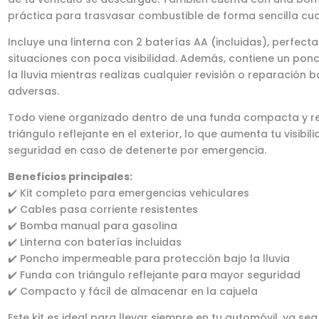
práctica para trasvasar combustible de forma sencilla cu
Incluye una linterna con 2 baterías AA (incluidas), perfec
situaciones con poca visibilidad. Además, contiene un pon
la lluvia mientras realizas cualquier revisión o reparación 
adversas.
Todo viene organizado dentro de una funda compacta y re
triángulo reflejante en el exterior, lo que aumenta tu visibi
seguridad en caso de detenerte por emergencia.
Beneficios principales:
✔️ Kit completo para emergencias vehiculares
✔️ Cables pasa corriente resistentes
✔️ Bomba manual para gasolina
✔️ Linterna con baterías incluidas
✔️ Poncho impermeable para protección bajo la lluvia
✔️ Funda con triángulo reflejante para mayor seguridad
✔️ Compacto y fácil de almacenar en la cajuela
Este kit es ideal para llevar siempre en tu automóvil, ya 