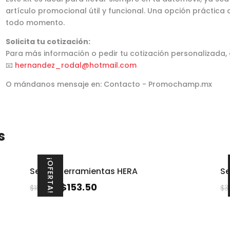
artículo promocional útil y funcional. Una opción práctica
todo momento.
Solicita tu cotización:
Para más información o pedir tu cotización personalizada,
📧
hernandez_rodal@hotmail.com
O mándanos mensaje en: Contacto - Promochamp.mx
s
¡OFERTA!
Set de herramientas HERA
Se
$
153.50
$
180.00
$
3