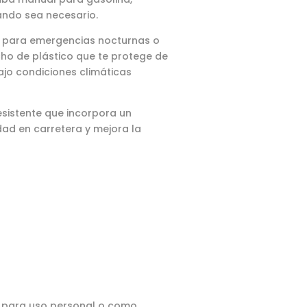
ando sea necesario.
ta para emergencias nocturnas o
cho de plástico que te protege de
bajo condiciones climáticas
sistente que incorpora un
lidad en carretera y mejora la
sea para uso personal o como