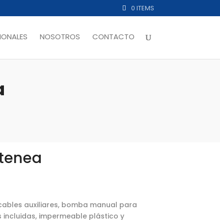
0 ITEMS
ONALES
NOSOTROS
CONTACTO
a
Atenea
cables auxiliares, bomba manual para
 incluidas, impermeable plástico y