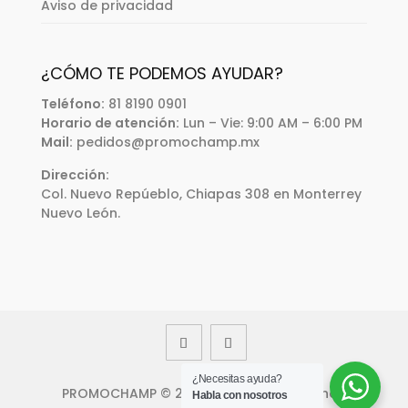
Aviso de privacidad
¿CÓMO TE PODEMOS AYUDAR?
Teléfono:
81 8190 0901
Horario de atención:
Lun – Vie: 9:00 AM – 6:00 PM
Mail:
pedidos@promochamp.mx
Dirección:
Col. Nuevo Repúeblo, Chiapas 308 en Monterrey
Nuevo León.
¿Necesitas ayuda?
PROMOCHAMP © 2023 Todos los derechos
Habla con nosotros