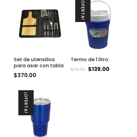
¡OFERTA!
Set de utensilios
Termo de 1 litro
para asar con tabla
$
139.00
$
175.00
$
370.00
¡OFERTA!