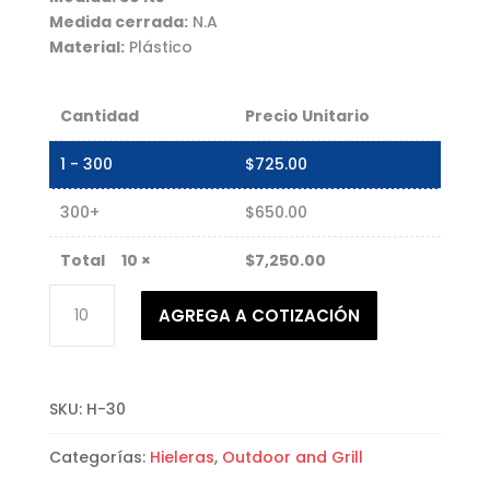
Medida cerrada:
N.A
Material:
Plástico
Cantidad
Precio Unitario
1 - 300
$
725.00
300+
$
650.00
10
×
$
7,250.00
Hielera
AGREGA A COTIZACIÓN
grande
de
30
litros
SKU:
H-30
cantidad
Categorías:
Hieleras
,
Outdoor and Grill