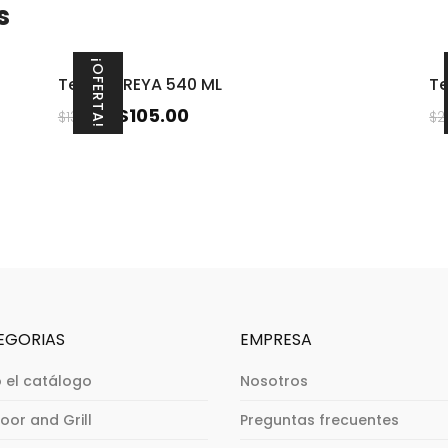
s
¡OFERTA!
Termo FREYA 540 ML
T
$
105.00
$
130.00
$
2
EGORIAS
EMPRESA
 el catálogo
Nosotros
oor and Grill
Preguntas frecuentes