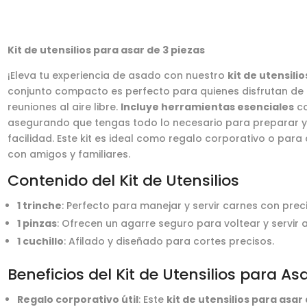
piezas
cantidad
Kit de utensilios para asar de 3 piezas
¡Eleva tu experiencia de asado con nuestro
kit de utensili
conjunto compacto es perfecto para quienes disfrutan de la
reuniones al aire libre.
Incluye herramientas esenciales
co
asegurando que tengas todo lo necesario para preparar y se
facilidad. Este kit es ideal como regalo corporativo o pa
con amigos y familiares.
Contenido del Kit de Utensilios
1 trinche
: Perfecto para manejar y servir carnes con preci
1 pinzas
: Ofrecen un agarre seguro para voltear y servir 
1 cuchillo
: Afilado y diseñado para cortes precisos.
Beneficios del Kit de Utensilios para As
Regalo corporativo útil
: Este
kit de utensilios para asar