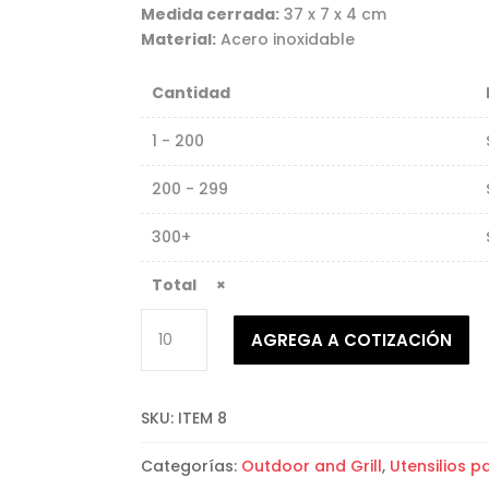
Medida cerrada:
37 x 7 x 4 cm
Material:
Acero inoxidable
Cantidad
1 - 200
200 - 299
300+
×
Kit
AGREGA A COTIZACIÓN
de
utensilios
para
SKU:
ITEM 8
asar
de
Categorías:
Outdoor and Grill
,
Utensilios 
3