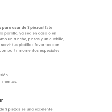
os para asar de 3 piezas
! Este
 parrilla, ya sea en casa o en
mo un trinche, pinzas y un cuchillo,
rvir tus platillos favoritos con
ra compartir momentos especiales
sión.
alimentos.
ar
 de 3 piezas
es una excelente