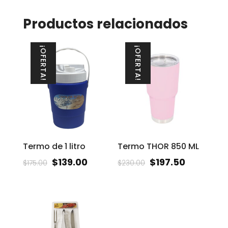
Productos relacionados
¡OFERTA!
¡OFERTA!
Termo de 1 litro
Termo THOR 850 ML
$
139.00
$
197.50
$
175.00
$
230.00