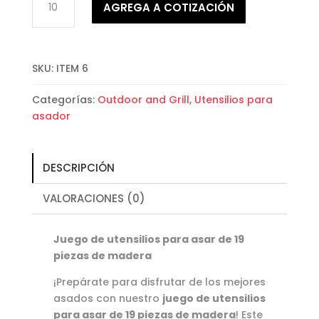
AGREGA A COTIZACIÓN
de
utensilios
para
asar
SKU:
ITEM 6
de
19
Categorías:
Outdoor and Grill
,
Utensilios para
piezas
asador
de
madera
cantidad
DESCRIPCIÓN
VALORACIONES (0)
Juego de utensilios para asar de 19
piezas de madera
¡Prepárate para disfrutar de los mejores
asados con nuestro
juego de utensilios
para asar de 19 piezas de madera
! Este