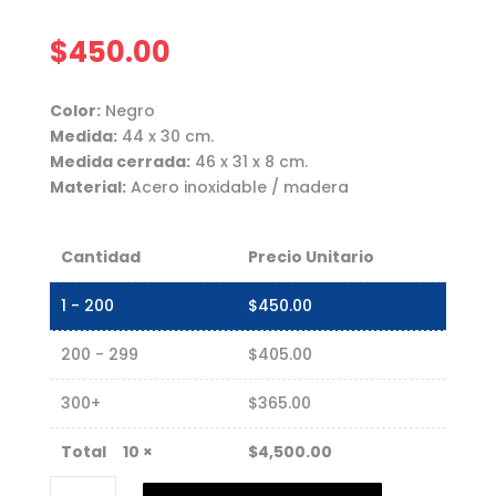
$
450.00
Color:
Negro
Medida:
44 x 30 cm.
Medida cerrada:
46 x 31 x 8 cm.
Material:
Acero inoxidable / madera
Cantidad
Precio Unitario
1 - 200
$
450.00
200 - 299
$
405.00
300+
$
365.00
10
×
$
4,500.00
Juego