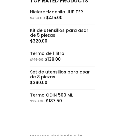
TOP RATED PRODUCTS
Hielera-Mochila JUPITER
$
415.00
$
450.00
Kit de utensilios para asar
de 5 piezas
$
320.00
Termo de 1 litro
$
139.00
$
175.00
Set de utensilios para asar
de 8 piezas
$
360.00
Termo ODIN 500 ML
$
187.50
$
220.00