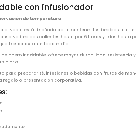
dable con infusionador
nservación de temperatura
o al vacío está diseñado para mantener tus bebidas a la te
 conserva bebidas calientes hasta por 6 horas y frías hasta
agua fresca durante todo el día.
 de acero inoxidable, ofrece mayor durabilidad, resistencia
so diario.
cto para preparar té, infusiones o bebidas con frutas de man
ara regalo o presentación corporativa.
es:
ío
e
ximadamente