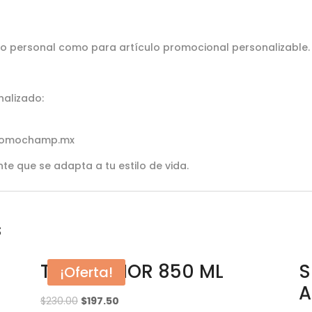
so personal como para artículo promocional personalizable.
nalizado:
Promochamp.mx
nte que se adapta a tu estilo de vida.
s
Termo THOR 850 ML
S
¡Oferta!
A
$
230.00
$
197.50