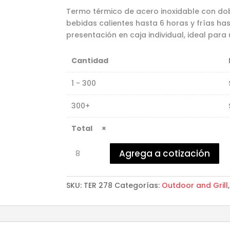
Termo térmico de acero inoxidable con dob
bebidas calientes hasta 6 horas y frías has
presentación en caja individual, ideal para
Cantidad
1 - 300
300+
×
Termo
Agrega a cotización
ODIN
500
ML
SKU:
TER 278
Categorías:
Outdoor and Grill
cantidad